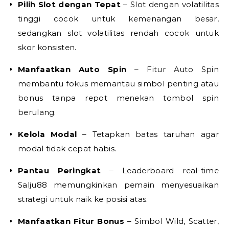
Pilih Slot dengan Tepat
– Slot dengan volatilitas
tinggi cocok untuk kemenangan besar,
sedangkan slot volatilitas rendah cocok untuk
skor konsisten.
Manfaatkan Auto Spin
– Fitur Auto Spin
membantu fokus memantau simbol penting atau
bonus tanpa repot menekan tombol spin
berulang.
Kelola Modal
– Tetapkan batas taruhan agar
modal tidak cepat habis.
Pantau Peringkat
– Leaderboard real-time
Salju88 memungkinkan pemain menyesuaikan
strategi untuk naik ke posisi atas.
Manfaatkan Fitur Bonus
– Simbol Wild, Scatter,