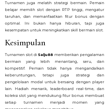
Turnamen juga melatih strategi bermain. Pemain
belajar memilih slot dengan RTP tinggi, mengatur
taruhan, dan memanfaatkan fitur bonus dengan
optimal. Ini bukan hanya hiburan, tapi juga
kesempatan untuk meningkatkan skill bermain slot.
Kesimpulan
Turnamen slot di
Salju88
memberikan pengalaman
bermain yang lebih menantang, seru, dan
kompetitif. Pemain tidak hanya mengandalkan
keberuntungan, tetapi juga strategi dan
pengelolaan modal untuk bersaing dengan player
lain. Hadiah menarik, leaderboard real-time, dan
koleksi slot yang mendukung fitur bonus membuat
setiap turnamen menjadi momen yang