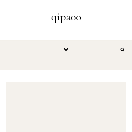
Skip to content
qipa00