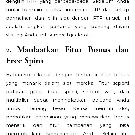
dengan RTP yang berbeda-beda. Sebelum Anda
mulai bermain, periksa informasi RTP dari setiap
permainan dan pilih slot dengan RTP tinggi. Ini
adalah langkah pertama yang penting dalam
strategi Anda untuk meraih jackpot.
2. Manfaatkan Fitur Bonus dan
Free Spins
Habanero dikenal dengan berbagai fitur bonus
yang menarik dalam slot mereka. Fitur seperti
putaran gratis (free spins), simbol wild, dan
multiplier dapat meningkatkan peluang Anda
untuk menang besar. Ketika memilih slot,
perhatikan permainan yang menawarkan bonus
menarik dan fitur tambahan yang bisa
meningkatkan kemenangan Anda. Selain itu,