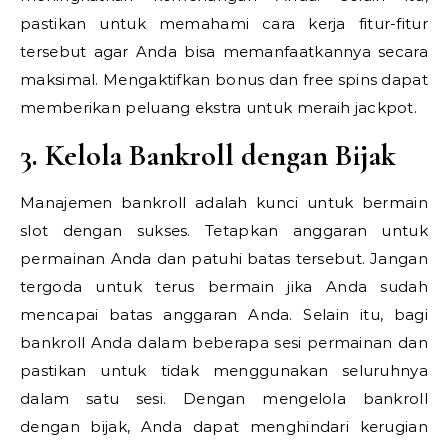
pastikan untuk memahami cara kerja fitur-fitur
tersebut agar Anda bisa memanfaatkannya secara
maksimal. Mengaktifkan bonus dan free spins dapat
memberikan peluang ekstra untuk meraih jackpot.
3. Kelola Bankroll dengan Bijak
Manajemen bankroll adalah kunci untuk bermain
slot dengan sukses. Tetapkan anggaran untuk
permainan Anda dan patuhi batas tersebut. Jangan
tergoda untuk terus bermain jika Anda sudah
mencapai batas anggaran Anda. Selain itu, bagi
bankroll Anda dalam beberapa sesi permainan dan
pastikan untuk tidak menggunakan seluruhnya
dalam satu sesi. Dengan mengelola bankroll
dengan bijak, Anda dapat menghindari kerugian