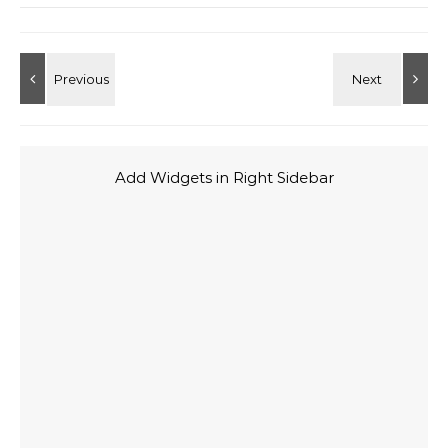
Add Widgets in Right Sidebar