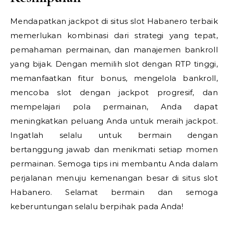
Mendapatkan jackpot di situs slot Habanero terbaik
memerlukan kombinasi dari strategi yang tepat,
pemahaman permainan, dan manajemen bankroll
yang bijak. Dengan memilih slot dengan RTP tinggi,
memanfaatkan fitur bonus, mengelola bankroll,
mencoba slot dengan jackpot progresif, dan
mempelajari pola permainan, Anda dapat
meningkatkan peluang Anda untuk meraih jackpot.
Ingatlah selalu untuk bermain dengan
bertanggung jawab dan menikmati setiap momen
permainan. Semoga tips ini membantu Anda dalam
perjalanan menuju kemenangan besar di situs slot
Habanero. Selamat bermain dan semoga
keberuntungan selalu berpihak pada Anda!