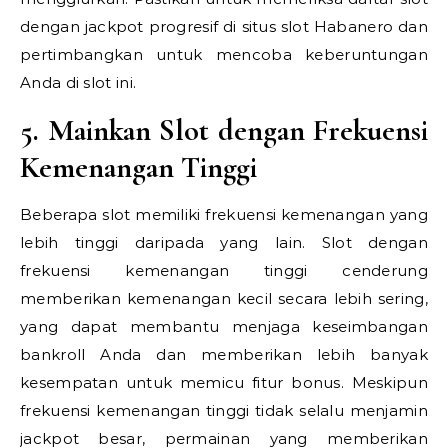
dengan jackpot progresif di situs slot Habanero dan
pertimbangkan untuk mencoba keberuntungan
Anda di slot ini.
5. Mainkan Slot dengan Frekuensi
Kemenangan Tinggi
Beberapa slot memiliki frekuensi kemenangan yang
lebih tinggi daripada yang lain. Slot dengan
frekuensi kemenangan tinggi cenderung
memberikan kemenangan kecil secara lebih sering,
yang dapat membantu menjaga keseimbangan
bankroll Anda dan memberikan lebih banyak
kesempatan untuk memicu fitur bonus. Meskipun
frekuensi kemenangan tinggi tidak selalu menjamin
jackpot besar, permainan yang memberikan