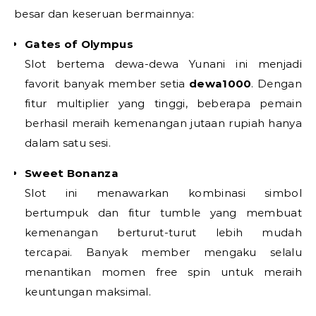
besar dan keseruan bermainnya:
Gates of Olympus
Slot bertema dewa-dewa Yunani ini menjadi
favorit banyak member setia
dewa1000
. Dengan
fitur multiplier yang tinggi, beberapa pemain
berhasil meraih kemenangan jutaan rupiah hanya
dalam satu sesi.
Sweet Bonanza
Slot ini menawarkan kombinasi simbol
bertumpuk dan fitur tumble yang membuat
kemenangan berturut-turut lebih mudah
tercapai. Banyak member mengaku selalu
menantikan momen free spin untuk meraih
keuntungan maksimal.