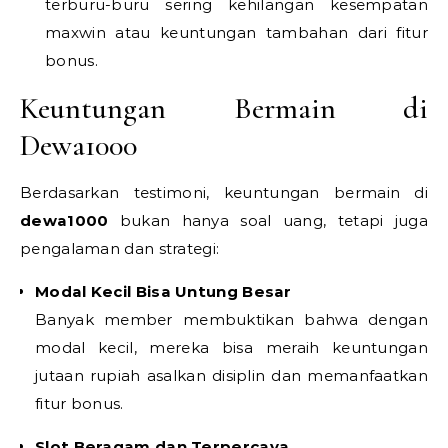
terburu-buru sering kehilangan kesempatan
maxwin atau keuntungan tambahan dari fitur
bonus.
Keuntungan Bermain di
Dewa1000
Berdasarkan testimoni, keuntungan bermain di
dewa1000
bukan hanya soal uang, tetapi juga
pengalaman dan strategi:
Modal Kecil Bisa Untung Besar
Banyak member membuktikan bahwa dengan
modal kecil, mereka bisa meraih keuntungan
jutaan rupiah asalkan disiplin dan memanfaatkan
fitur bonus.
Slot Beragam dan Terpercaya