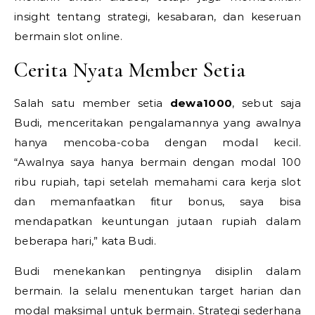
insight tentang strategi, kesabaran, dan keseruan
bermain slot online.
Cerita Nyata Member Setia
Salah satu member setia
dewa1000
, sebut saja
Budi, menceritakan pengalamannya yang awalnya
hanya mencoba-coba dengan modal kecil.
“Awalnya saya hanya bermain dengan modal 100
ribu rupiah, tapi setelah memahami cara kerja slot
dan memanfaatkan fitur bonus, saya bisa
mendapatkan keuntungan jutaan rupiah dalam
beberapa hari,” kata Budi.
Budi menekankan pentingnya disiplin dalam
bermain. Ia selalu menentukan target harian dan
modal maksimal untuk bermain. Strategi sederhana