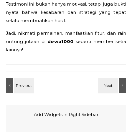
Testimoni ini bukan hanya motivasi, tetapi juga bukti
nyata bahwa kesabaran dan strategi yang tepat
selalu membuahkan hasil.
Jadi, nikmati permainan, manfaatkan fitur, dan raih
untung jutaan di
dewa1000
seperti member setia
lainnya!
Add Widgets in Right Sidebar