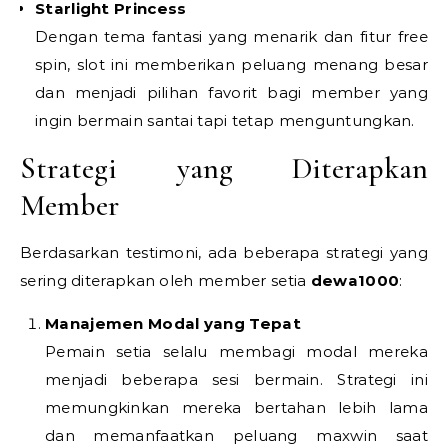
Starlight Princess
Dengan tema fantasi yang menarik dan fitur free
spin, slot ini memberikan peluang menang besar
dan menjadi pilihan favorit bagi member yang
ingin bermain santai tapi tetap menguntungkan.
Strategi yang Diterapkan
Member
Berdasarkan testimoni, ada beberapa strategi yang
sering diterapkan oleh member setia
dewa1000
:
Manajemen Modal yang Tepat
Pemain setia selalu membagi modal mereka
menjadi beberapa sesi bermain. Strategi ini
memungkinkan mereka bertahan lebih lama
dan memanfaatkan peluang maxwin saat