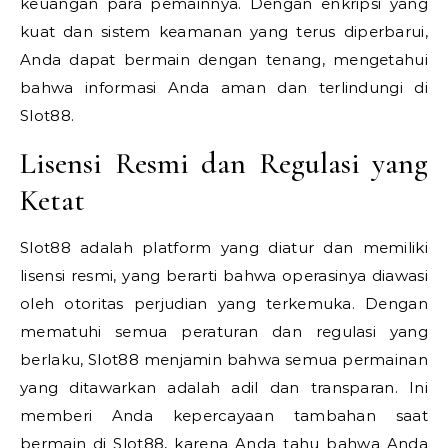
keuangan para pemainnya. Dengan enkripsi yang
kuat dan sistem keamanan yang terus diperbarui,
Anda dapat bermain dengan tenang, mengetahui
bahwa informasi Anda aman dan terlindungi di
Slot88.
Lisensi Resmi dan Regulasi yang
Ketat
Slot88 adalah platform yang diatur dan memiliki
lisensi resmi, yang berarti bahwa operasinya diawasi
oleh otoritas perjudian yang terkemuka. Dengan
mematuhi semua peraturan dan regulasi yang
berlaku, Slot88 menjamin bahwa semua permainan
yang ditawarkan adalah adil dan transparan. Ini
memberi Anda kepercayaan tambahan saat
bermain di Slot88, karena Anda tahu bahwa Anda