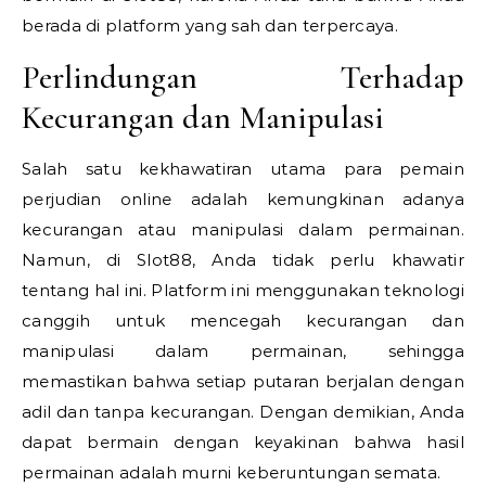
berada di platform yang sah dan terpercaya.
Perlindungan Terhadap
Kecurangan dan Manipulasi
Salah satu kekhawatiran utama para pemain
perjudian online adalah kemungkinan adanya
kecurangan atau manipulasi dalam permainan.
Namun, di Slot88, Anda tidak perlu khawatir
tentang hal ini. Platform ini menggunakan teknologi
canggih untuk mencegah kecurangan dan
manipulasi dalam permainan, sehingga
memastikan bahwa setiap putaran berjalan dengan
adil dan tanpa kecurangan. Dengan demikian, Anda
dapat bermain dengan keyakinan bahwa hasil
permainan adalah murni keberuntungan semata.