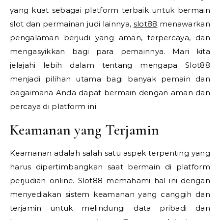
yang kuat sebagai platform terbaik untuk bermain
slot dan permainan judi lainnya,
slot88
menawarkan
pengalaman berjudi yang aman, terpercaya, dan
mengasyikkan bagi para pemainnya. Mari kita
jelajahi lebih dalam tentang mengapa Slot88
menjadi pilihan utama bagi banyak pemain dan
bagaimana Anda dapat bermain dengan aman dan
percaya di platform ini.
Keamanan yang Terjamin
Keamanan adalah salah satu aspek terpenting yang
harus dipertimbangkan saat bermain di platform
perjudian online. Slot88 memahami hal ini dengan
menyediakan sistem keamanan yang canggih dan
terjamin untuk melindungi data pribadi dan