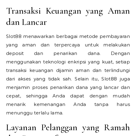
Transaksi Keuangan yang Aman
dan Lancar
Slot88 menawarkan berbagai metode pembayaran
yang aman dan terpercaya untuk melakukan
deposit dan penarikan dana. Dengan
menggunakan teknologi enkripsi yang kuat, setiap
transaksi keuangan dijamin aman dan terlindungi
dari akses yang tidak sah. Selain itu, Slot88 juga
menjamin proses penarikan dana yang lancar dan
cepat, sehingga Anda dapat dengan mudah
menarik kemenangan Anda tanpa harus
menunggu terlalu lama.
Layanan Pelanggan yang Ramah