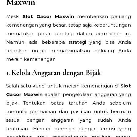
Maxwin
Meski
Slot Gacor Maxwin
memberikan peluang
kemenangan yang besar, tetap saja keberuntungan
memainkan peran penting dalam permainan ini.
Namun, ada beberapa strategi yang bisa Anda
terapkan untuk memaksimalkan peluang Anda
meraih kemenangan.
1.
Kelola Anggaran dengan Bijak
Salah satu kunci untuk meraih kemenangan di
Slot
Gacor Maxwin
adalah pengelolaan anggaran yang
bijak. Tentukan batas taruhan Anda sebelum
memulai permainan dan pastikan untuk bermain
sesuai dengan anggaran yang sudah Anda
tentukan. Hindari bermain dengan emosi yang