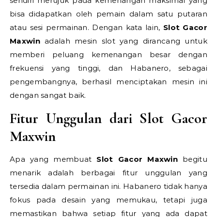
sendiri merujuk pada kemenangan maksimal yang
bisa didapatkan oleh pemain dalam satu putaran
atau sesi permainan. Dengan kata lain,
Slot Gacor
Maxwin
adalah mesin slot yang dirancang untuk
memberi peluang kemenangan besar dengan
frekuensi yang tinggi, dan Habanero, sebagai
pengembangnya, berhasil menciptakan mesin ini
dengan sangat baik.
Fitur Unggulan dari Slot Gacor
Maxwin
Apa yang membuat
Slot Gacor Maxwin
begitu
menarik adalah berbagai fitur unggulan yang
tersedia dalam permainan ini. Habanero tidak hanya
fokus pada desain yang memukau, tetapi juga
memastikan bahwa setiap fitur yang ada dapat