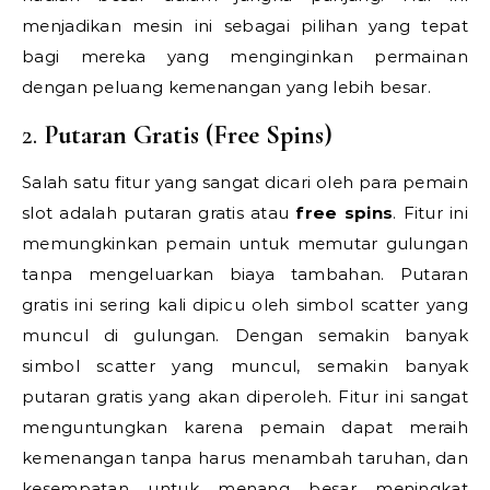
menjadikan mesin ini sebagai pilihan yang tepat
bagi mereka yang menginginkan permainan
dengan peluang kemenangan yang lebih besar.
2.
Putaran Gratis (Free Spins)
Salah satu fitur yang sangat dicari oleh para pemain
slot adalah putaran gratis atau
free spins
. Fitur ini
memungkinkan pemain untuk memutar gulungan
tanpa mengeluarkan biaya tambahan. Putaran
gratis ini sering kali dipicu oleh simbol scatter yang
muncul di gulungan. Dengan semakin banyak
simbol scatter yang muncul, semakin banyak
putaran gratis yang akan diperoleh. Fitur ini sangat
menguntungkan karena pemain dapat meraih
kemenangan tanpa harus menambah taruhan, dan
kesempatan untuk menang besar meningkat