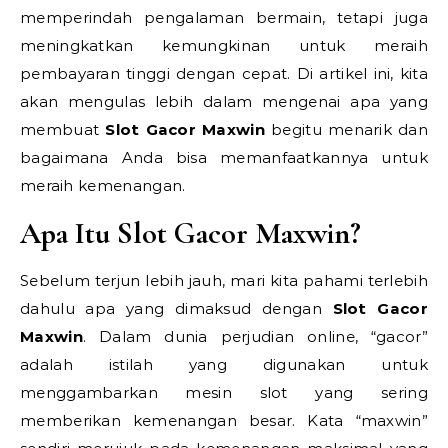
memperindah pengalaman bermain, tetapi juga
meningkatkan kemungkinan untuk meraih
pembayaran tinggi dengan cepat. Di artikel ini, kita
akan mengulas lebih dalam mengenai apa yang
membuat
Slot Gacor Maxwin
begitu menarik dan
bagaimana Anda bisa memanfaatkannya untuk
meraih kemenangan.
Apa Itu Slot Gacor Maxwin?
Sebelum terjun lebih jauh, mari kita pahami terlebih
dahulu apa yang dimaksud dengan
Slot Gacor
Maxwin
. Dalam dunia perjudian online, “gacor”
adalah istilah yang digunakan untuk
menggambarkan mesin slot yang sering
memberikan kemenangan besar. Kata “maxwin”