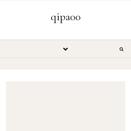
Skip to content
qipa00