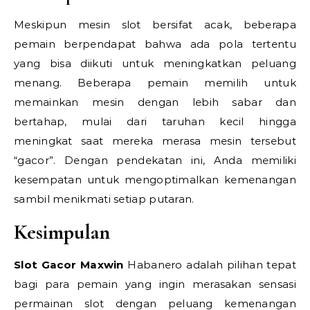
Meskipun mesin slot bersifat acak, beberapa
pemain berpendapat bahwa ada pola tertentu
yang bisa diikuti untuk meningkatkan peluang
menang. Beberapa pemain memilih untuk
memainkan mesin dengan lebih sabar dan
bertahap, mulai dari taruhan kecil hingga
meningkat saat mereka merasa mesin tersebut
“gacor”. Dengan pendekatan ini, Anda memiliki
kesempatan untuk mengoptimalkan kemenangan
sambil menikmati setiap putaran.
Kesimpulan
Slot Gacor Maxwin
Habanero adalah pilihan tepat
bagi para pemain yang ingin merasakan sensasi
permainan slot dengan peluang kemenangan