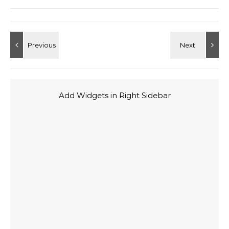
Add Widgets in Right Sidebar