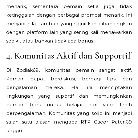
menarik, sementara pemain setia juga tidak
ketinggalan dengan berbagai promosi menarik. Ini
menjadi nilai tambah yang signifikan dibandingkan
dengan platform lain yang sering kali menawarkan
sedikit atau bahkan tidak ada bonus.
4. Komunitas Aktif dan Supportif
Di Zodiak69, komunitas pemain sangat aktif.
Pemain dapat berdiskusi, berbagi tips, dan
pengalaman mereka. Hal ini menciptakan
lingkungan yang suportif dan memungkinkan
pemain baru untuk belajar dari yang lebih
berpengalaman. Komunitas yang solid ini menjadi
salah satu alasan mengapa RTP Gacor Paten69
unggul.