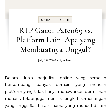
UNCATEGORIZED
RTP Gacor Paten69 vs.
Platform Lain: Apa yang
Membuatnya Unggul?
July 19, 2024
- By
admin
Dalam dunia perjudian online yang semakin
berkembang, banyak pemain yang mencari
platform yang tidak hanya menawarkan permainan
menarik tetapi juga memiliki tingkat kemenangan
yang tinggi. Salah satu nama yang muncul dalam