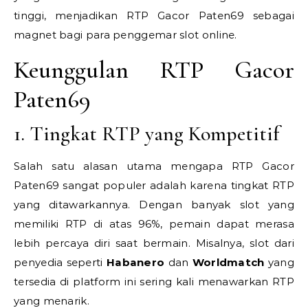
tinggi, menjadikan RTP Gacor Paten69 sebagai
magnet bagi para penggemar slot online.
Keunggulan RTP Gacor
Paten69
1. Tingkat RTP yang Kompetitif
Salah satu alasan utama mengapa RTP Gacor
Paten69 sangat populer adalah karena tingkat RTP
yang ditawarkannya. Dengan banyak slot yang
memiliki RTP di atas 96%, pemain dapat merasa
lebih percaya diri saat bermain. Misalnya, slot dari
penyedia seperti
Habanero
dan
Worldmatch
yang
tersedia di platform ini sering kali menawarkan RTP
yang menarik.