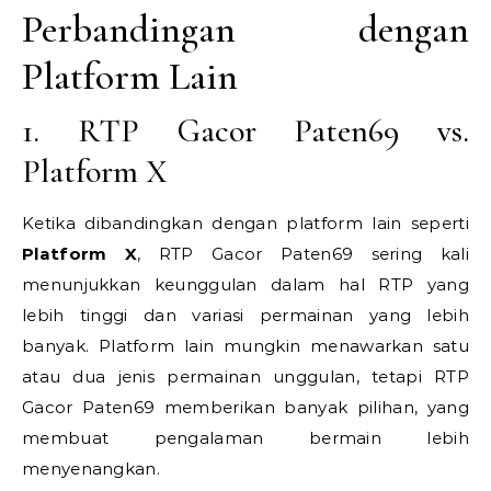
Perbandingan dengan
Platform Lain
1. RTP Gacor Paten69 vs.
Platform X
Ketika dibandingkan dengan platform lain seperti
Platform X
, RTP Gacor Paten69 sering kali
menunjukkan keunggulan dalam hal RTP yang
lebih tinggi dan variasi permainan yang lebih
banyak. Platform lain mungkin menawarkan satu
atau dua jenis permainan unggulan, tetapi RTP
Gacor Paten69 memberikan banyak pilihan, yang
membuat pengalaman bermain lebih
menyenangkan.