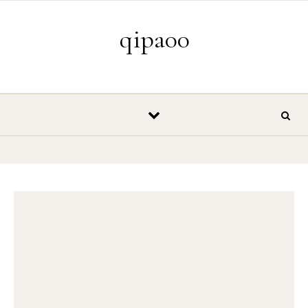
Skip to content
qipa00