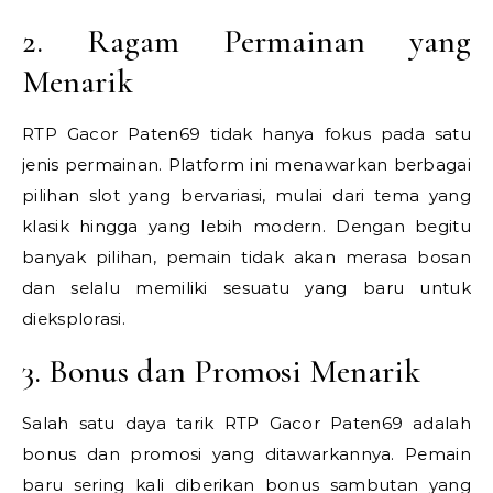
2. Ragam Permainan yang
Menarik
RTP Gacor Paten69 tidak hanya fokus pada satu
jenis permainan. Platform ini menawarkan berbagai
pilihan slot yang bervariasi, mulai dari tema yang
klasik hingga yang lebih modern. Dengan begitu
banyak pilihan, pemain tidak akan merasa bosan
dan selalu memiliki sesuatu yang baru untuk
dieksplorasi.
3. Bonus dan Promosi Menarik
Salah satu daya tarik RTP Gacor Paten69 adalah
bonus dan promosi yang ditawarkannya. Pemain
baru sering kali diberikan bonus sambutan yang