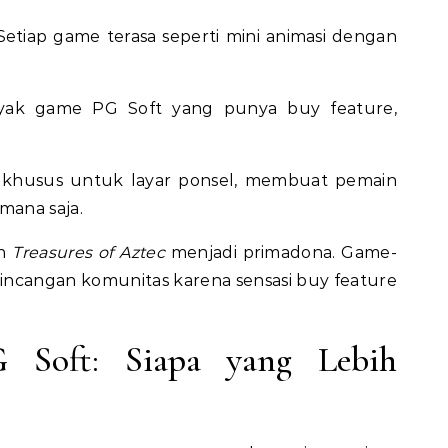
 Setiap game terasa seperti mini animasi dengan
yak game PG Soft yang punya buy feature,
g khusus untuk layar ponsel, membuat pemain
mana saja.
n
Treasures of Aztec
menjadi primadona. Game-
bincangan komunitas karena sensasi buy feature
 Soft: Siapa yang Lebih