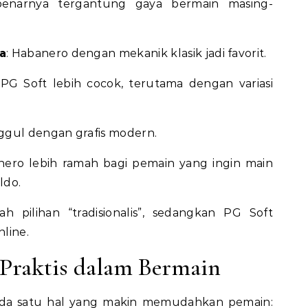
enarnya tergantung gaya bermain masing-
a
: Habanero dengan mekanik klasik jadi favorit.
 PG Soft lebih cocok, terutama dengan variasi
nggul dengan grafis modern.
nero lebih ramah bagi pemain yang ingin main
ldo.
ah pilihan “tradisionalis”, sedangkan PG Soft
nline.
 Praktis dalam Bermain
 ada satu hal yang makin memudahkan pemain: