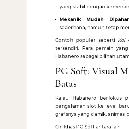
yang stabil dengan kemenang
Mekanik Mudah Dipaha
sederhana, namun tetap me
Contoh populer seperti
Koi 
tersendiri. Para pemain yang
Habanero sebagai pilihan utam
PG Soft: Visual M
Batas
Kalau Habanero berfokus p
pengalaman slot ke level baru
grafisnya yang ciamik, animasi d
Ciri khas PG Soft antara lain: