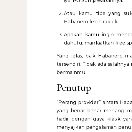
iya, PG Soft jawabannya.
Atau kamu tipe yang suka
Habanero lebih cocok.
Apakah kamu ingin menco
dahulu, manfaatkan free sp
Yang jelas, baik Habanero 
tersendiri. Tidak ada salahnya
bermainmu.
Penutup
“Perang provider” antara Hab
yang benar-benar menang, me
hadir dengan gaya klasik ya
menyajikan pengalaman penu