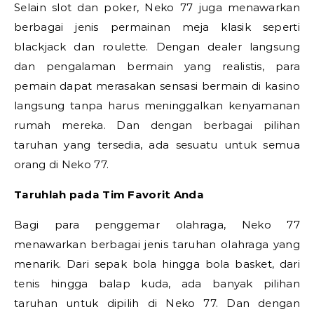
Selain slot dan poker, Neko 77 juga menawarkan
berbagai jenis permainan meja klasik seperti
blackjack dan roulette. Dengan dealer langsung
dan pengalaman bermain yang realistis, para
pemain dapat merasakan sensasi bermain di kasino
langsung tanpa harus meninggalkan kenyamanan
rumah mereka. Dan dengan berbagai pilihan
taruhan yang tersedia, ada sesuatu untuk semua
orang di Neko 77.
Taruhlah pada Tim Favorit Anda
Bagi para penggemar olahraga, Neko 77
menawarkan berbagai jenis taruhan olahraga yang
menarik. Dari sepak bola hingga bola basket, dari
tenis hingga balap kuda, ada banyak pilihan
taruhan untuk dipilih di Neko 77. Dan dengan