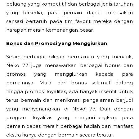
peluang yang kompetitif dan berbagai jenis taruhan
yang tersedia, para pemain dapat merasakan
sensasi bertaruh pada tim favorit mereka dengan
harapan meraih kemenangan besar.
Bonus dan Promosi yang Menggiurkan
Selain berbagai pilihan permainan yang menarik,
Neko 77 juga menawarkan berbagai bonus dan
promosi yang menggiurkan kepada para
pemainnya. Mulai dari bonus selamat datang
hingga promosi loyalitas, ada banyak insentif untuk
terus bermain dan menikmati pengalaman berjudi
yang menyenangkan di Neko 77. Dan dengan
program loyalitas yang menguntungkan, para
pemain dapat meraih berbagai hadiah dan manfaat
ekstra hanya dengan bermain secara teratur.