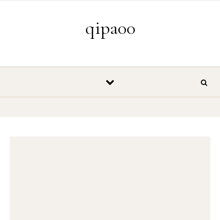
Skip to content
qipa00