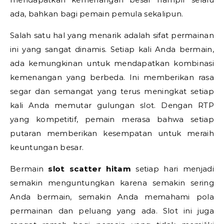
ada, bahkan bagi pemain pemula sekalipun.
Salah satu hal yang menarik adalah sifat permainan
ini yang sangat dinamis. Setiap kali Anda bermain,
ada kemungkinan untuk mendapatkan kombinasi
kemenangan yang berbeda. Ini memberikan rasa
segar dan semangat yang terus meningkat setiap
kali Anda memutar gulungan slot. Dengan RTP
yang kompetitif, pemain merasa bahwa setiap
putaran memberikan kesempatan untuk meraih
keuntungan besar.
Bermain
slot scatter hitam
setiap hari menjadi
semakin menguntungkan karena semakin sering
Anda bermain, semakin Anda memahami pola
permainan dan peluang yang ada. Slot ini juga