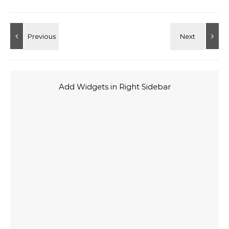
Add Widgets in Right Sidebar