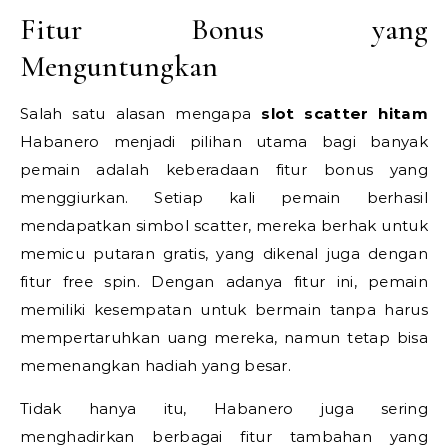
Fitur Bonus yang
Menguntungkan
Salah satu alasan mengapa
slot scatter hitam
Habanero menjadi pilihan utama bagi banyak
pemain adalah keberadaan fitur bonus yang
menggiurkan. Setiap kali pemain berhasil
mendapatkan simbol scatter, mereka berhak untuk
memicu putaran gratis, yang dikenal juga dengan
fitur free spin. Dengan adanya fitur ini, pemain
memiliki kesempatan untuk bermain tanpa harus
mempertaruhkan uang mereka, namun tetap bisa
memenangkan hadiah yang besar.
Tidak hanya itu, Habanero juga sering
menghadirkan berbagai fitur tambahan yang