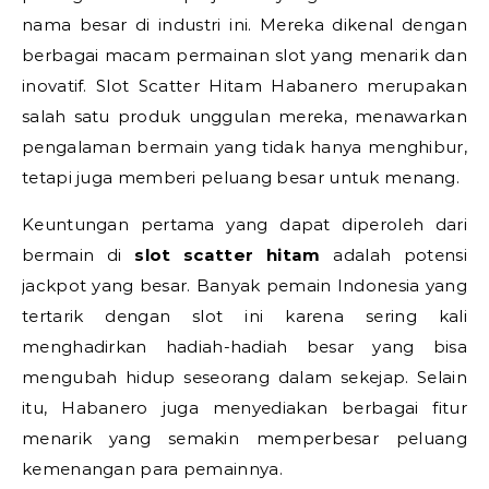
nama besar di industri ini. Mereka dikenal dengan
berbagai macam permainan slot yang menarik dan
inovatif. Slot Scatter Hitam Habanero merupakan
salah satu produk unggulan mereka, menawarkan
pengalaman bermain yang tidak hanya menghibur,
tetapi juga memberi peluang besar untuk menang.
Keuntungan pertama yang dapat diperoleh dari
bermain di
slot scatter hitam
adalah potensi
jackpot yang besar. Banyak pemain Indonesia yang
tertarik dengan slot ini karena sering kali
menghadirkan hadiah-hadiah besar yang bisa
mengubah hidup seseorang dalam sekejap. Selain
itu, Habanero juga menyediakan berbagai fitur
menarik yang semakin memperbesar peluang
kemenangan para pemainnya.