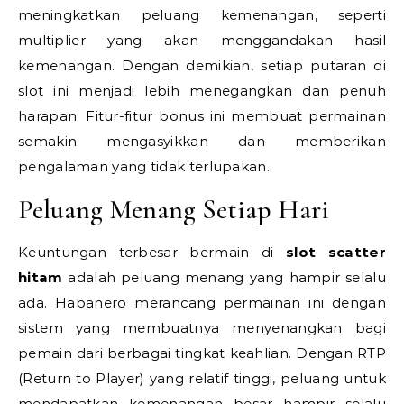
meningkatkan peluang kemenangan, seperti
multiplier yang akan menggandakan hasil
kemenangan. Dengan demikian, setiap putaran di
slot ini menjadi lebih menegangkan dan penuh
harapan. Fitur-fitur bonus ini membuat permainan
semakin mengasyikkan dan memberikan
pengalaman yang tidak terlupakan.
Peluang Menang Setiap Hari
Keuntungan terbesar bermain di
slot scatter
hitam
adalah peluang menang yang hampir selalu
ada. Habanero merancang permainan ini dengan
sistem yang membuatnya menyenangkan bagi
pemain dari berbagai tingkat keahlian. Dengan RTP
(Return to Player) yang relatif tinggi, peluang untuk
mendapatkan kemenangan besar hampir selalu