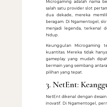
Microgaming adalah nama besa
salah satu provider slot perta
dua dekade, mereka memili
beragam. Di Ngamentogel, slot
menjadi legenda, terkenal 
hidup.
Keunggulan Microgaming te
kuantitas. Mereka tidak hany
gameplay yang mudah dipah
bermain yang seimbang antar
pilihan yang tepat.
3. NetEnt: Keangg
NetEnt dikenal dengan desai
inovatif. Di Ngamentogel, per