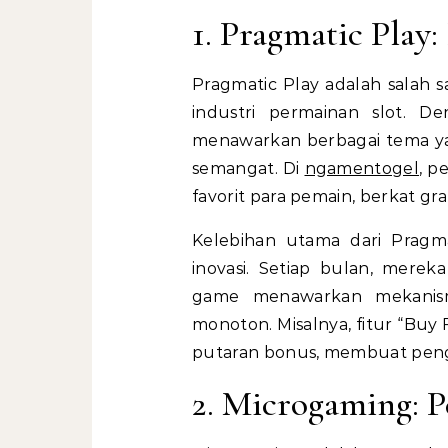
1. Pragmatic Play
Pragmatic Play adalah salah 
industri permainan slot. D
menawarkan berbagai tema y
semangat. Di
ngamentogel
, p
favorit para pemain, berkat 
Kelebihan utama dari Pragm
inovasi. Setiap bulan, merek
game menawarkan mekanism
monoton. Misalnya, fitur “B
putaran bonus, membuat peng
2. Microgaming: P