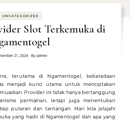
UNCATEGORIZED
ider Slot Terkemuka di
gamentogel
tember 21, 2024
- By
admin
ine, terutama di Ngamentogel, keberadaan
itas menjadi kunci utama untuk menciptakan
uaskan. Provider ini tidak hanya bertanggung
anisme permainan, tetapi juga menentukan
iap putaran dan tantangan. Mari kita jelajahi
emuka yang hadir di Ngamentogel dan apa yang