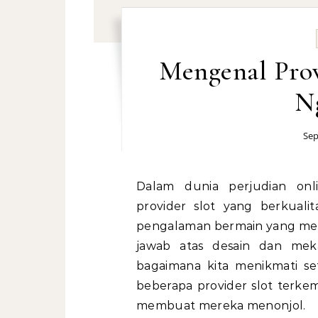
Mengenal Prov
N
Sep
Dalam dunia perjudian onl
provider slot yang berkual
pengalaman bermain yang mem
jawab atas desain dan mek
bagaimana kita menikmati set
beberapa provider slot terk
membuat mereka menonjol.