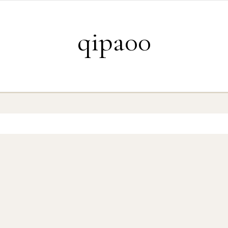
qipa00