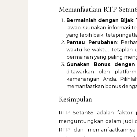
Memanfaatkan RTP Setan6
Bermainlah dengan Bijak
:
jawab. Gunakan informasi 
yang lebih baik, tetapi ingatl
Pantau Perubahan
: Perha
waktu ke waktu. Tetaplah 
permainan yang paling me
Gunakan Bonus dengan 
ditawarkan oleh platfor
kemenangan Anda. Pilihl
memanfaatkan bonus dengan 
Kesimpulan
RTP Setan69 adalah faktor
menguntungkan dalam judi o
RTP dan memanfaatkannya 