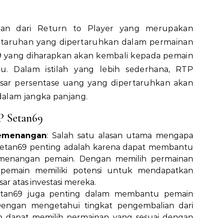
tan dari Return to Player yang merupakan
al taruhan yang dipertaruhkan dalam permainan
69 yang diharapkan akan kembali kepada pemain
u. Dalam istilah yang lebih sederhana, RTP
ar persentase uang yang dipertaruhkan akan
alam jangka panjang.
 Setan69
Kemenangan
: Salah satu alasan utama mengapa
tan69 penting adalah karena dapat membantu
menangan pemain. Dengan memilih permainan
 pemain memiliki potensi untuk mendapatkan
r atas investasi mereka.
etan69 juga penting dalam membantu pemain
Dengan mengetahui tingkat pengembalian dari
n dapat memilih permainan yang sesuai dengan