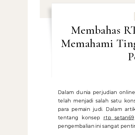
Membahas RTP
Memahami Ting
P
Dalam dunia perjudian online
telah menjadi salah satu ko
para pemain judi. Dalam art
tentang konsep
rtp setan69
pengembalian ini sangat pentin