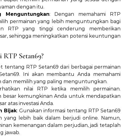
nyaman dengan itu.
g Menguntungkan
: Dengan memahami RTP
ilih permainan yang lebih menguntungkan bagi
an RTP yang tinggi cenderung memberikan
sar, sehingga meningkatkan potensi keuntungan
 RTP Setan69?
set tentang RTP Setan69 dari berbagai permainan
m Setan69. Ini akan membantu Anda memahami
n dan memilih yang paling menguntungkan.
rhatikan nilai RTP ketika memilih permainan.
in besar kemungkinan Anda untuk mendapatkan
r atas investasi Anda.
 Bijak
: Gunakan informasi tentang RTP Setan69
ang lebih baik dalam berjudi online. Namun,
minan kemenangan dalam perjudian, jadi tetaplah
g jawab.