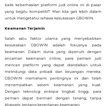
balik keberhasilan platform judi online ini di pasar
yang begitu kompetitif? Mari kita gali lebih dalam
untuk mengetahui rahasia kesuksesan GBOWIN.
Keamanan Terjamin
Salah satu faktor utama yang menyebabkan
kesuksesan GBOWIN adalah fokusnya pada
keamanan. Dalam dunia yang dipenuhi dengan
ancaman keamanan online, para pemain judi
mencari platform yang dapat diandalkan untuk
melindungi data pribadi dan keuangan mereka.
GBOWIN memahami pentingnya ini dan telah
menempatkan sistem keamanan yang kuat.
Dengan teknologi enkripsi tingkat tinggi, para
pemain dapat bermain dengan tenang, tanpa
khawatir tentang kerentanan keamanan.