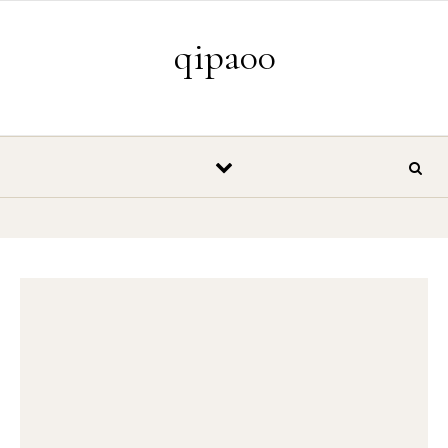
Skip to content
qipa00