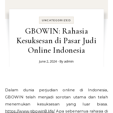
UNCATEGORIZED
GBOWIN: Rahasia
Kesuksesan di Pasar Judi
Online Indonesia
June 2, 2024
- By
admin
Dalam dunia perjudian online di Indonesia,
GBOWIN telah menjadi sorotan utama dan telah
menemukan kesuksesan yang luar biasa.
https://www.gbowin8.life/
Apa sebenarnya rahasia di