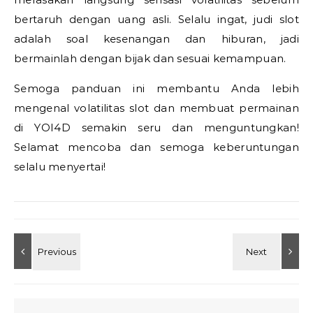
bertaruh dengan uang asli. Selalu ingat, judi slot
adalah soal kesenangan dan hiburan, jadi
bermainlah dengan bijak dan sesuai kemampuan.
Semoga panduan ini membantu Anda lebih
mengenal volatilitas slot dan membuat permainan
di YOI4D semakin seru dan menguntungkan!
Selamat mencoba dan semoga keberuntungan
selalu menyertai!