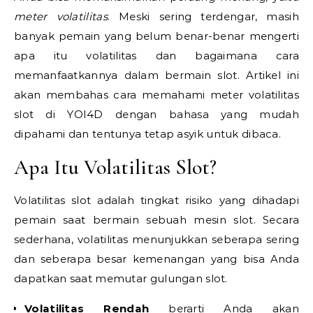
meter volatilitas
. Meski sering terdengar, masih
banyak pemain yang belum benar-benar mengerti
apa itu volatilitas dan bagaimana cara
memanfaatkannya dalam bermain slot. Artikel ini
akan membahas cara memahami meter volatilitas
slot di YOI4D dengan bahasa yang mudah
dipahami dan tentunya tetap asyik untuk dibaca.
Apa Itu Volatilitas Slot?
Volatilitas slot adalah tingkat risiko yang dihadapi
pemain saat bermain sebuah mesin slot. Secara
sederhana, volatilitas menunjukkan seberapa sering
dan seberapa besar kemenangan yang bisa Anda
dapatkan saat memutar gulungan slot.
Volatilitas Rendah
berarti Anda akan