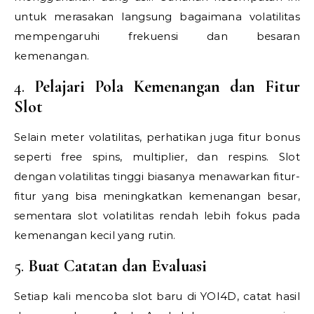
untuk merasakan langsung bagaimana volatilitas
mempengaruhi frekuensi dan besaran
kemenangan.
4.
Pelajari Pola Kemenangan dan Fitur
Slot
Selain meter volatilitas, perhatikan juga fitur bonus
seperti free spins, multiplier, dan respins. Slot
dengan volatilitas tinggi biasanya menawarkan fitur-
fitur yang bisa meningkatkan kemenangan besar,
sementara slot volatilitas rendah lebih fokus pada
kemenangan kecil yang rutin.
5.
Buat Catatan dan Evaluasi
Setiap kali mencoba slot baru di YOI4D, catat hasil