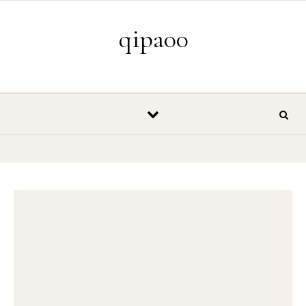
Skip to content
qipa00