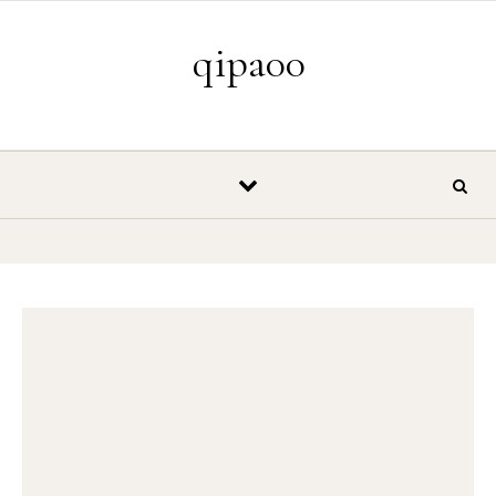
Skip to content
qipa00