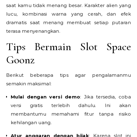
saat kamu tidak menang besar. Karakter alien yang
lucu, kombinasi warna yang cerah, dan efek
dramatis saat menang membuat setiap putaran
terasa menyenangkan.
Tips Bermain Slot Space
Goonz
Berikut beberapa tips agar pengalamanmu
semakin maksimal:
Mulai dengan versi demo
: Jika tersedia, coba
versi gratis terlebih dahulu. Ini akan
membantumu memahami fitur tanpa risiko
kehilangan uang.
Atur anggaran dengan bijak
: Karena slot ini