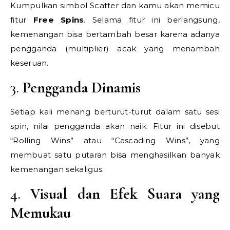
Kumpulkan simbol Scatter dan kamu akan memicu
fitur
Free Spins
. Selama fitur ini berlangsung,
kemenangan bisa bertambah besar karena adanya
pengganda (multiplier) acak yang menambah
keseruan.
3.
Pengganda Dinamis
Setiap kali menang berturut-turut dalam satu sesi
spin, nilai pengganda akan naik. Fitur ini disebut
“Rolling Wins” atau “Cascading Wins”, yang
membuat satu putaran bisa menghasilkan banyak
kemenangan sekaligus.
4.
Visual dan Efek Suara yang
Memukau